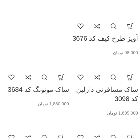
آویز طرح کیف کد 3676
98,000
تومان
ساک مسافرتی دارلین
ساک موتونگ کد 3684
کد 3098
1,880,000
تومان
1,895,000
تومان