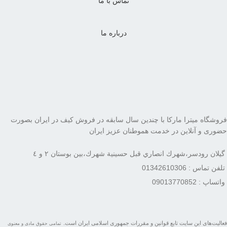
تماس با ما
درباره ما
فروشگاه میترا مارکا با چندین سال سابقه در فروش کیف در ایران بصورت
حضوری و آنلاین در خدمت هموطنان عزیز ایران
گيلان رودسر،شهرك انصاري قبل حسينية شهرك،بين بوستان ٢ و ٤
تلفن تماس : 01342610306
واتساپ : 09013770852
فعاليت‌های اين سايت تابع قوانين و مقررات جمهوری اسلامی ايران است.
تمامی حقوق مادی و معنوی