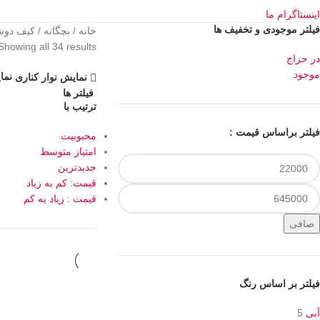
اینستاگرام ما
فیلتر موجودی و تخفیف ها
خانه
بچگانه
کیف دو
Showing all 34 results
در حراج
موجود
نما
نمایش نوار کناری
فیلتر ها
ترتیب با
فیلتر براساس قیمت :
محبوبیت
امتیاز متوسط
جدیدترین
قیمت: کم به زیاد
قیمت : زیاد به کم
صافی
فیلتر بر اساس رنگ
آبی
5