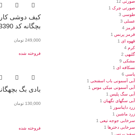
صورتی
12
صورتی چرک
1
طوسی
3
کیف دوشی کارت
عسلی
3
بچگانه کد 3390
قرمز
4
قرمز پرنس
1
249,000
تومان
قهوه ای
1
کرم
4
فروخته شده
گلبهی
2
مشکی
9
نسکافه ای
1
یاسی
6
آبی آسمونی باب اسفنجی
1
آبی آسمونی میکی موس
1
بادی بگ بچهگانه کد
آبی سگ پلیس
1
آبی سگهای نگهبان
1
130,000
تومان
زرد دایناسور
1
زرد ماشین
1
سرخابی جوجه تیعی
1
سرخابی دخترها
1
فروخته شده
سفید پرنس
1