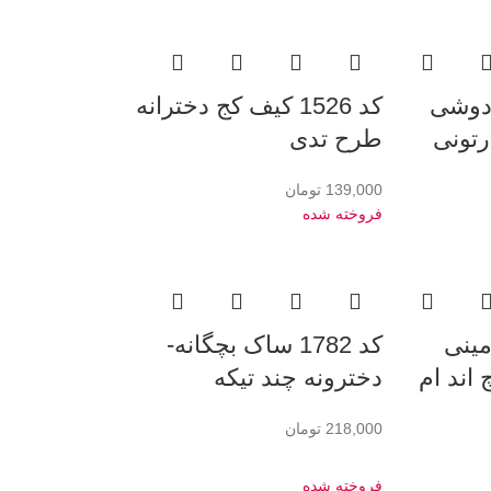
کیف دوشی
کد 1526 کیف کج دخترانه
رتونی
طرح تدی
139,000
تومان
فروخته شده
یف مینی
کد 1782 ساک بچگانه-
 اند ام
دخترونه چند تیکه
218,000
تومان
فروخته شده