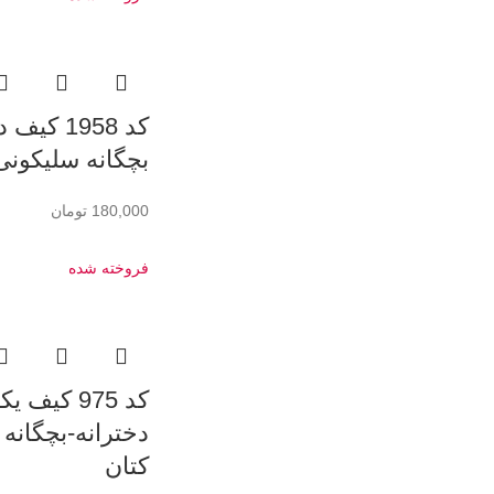
کد 1958 ک
بچگانه سلیکونی
180,000
تومان
فروخته شده
کد 975 کیف
دخترانه-بچگانه
کتان