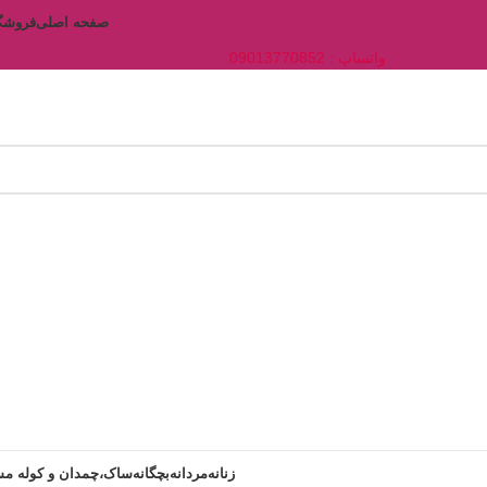
صفحه اصلی
فروشگ
واتساپ : 09013770852
زنانه
مردانه
بچگانه
ساک،چمدان و کوله مس