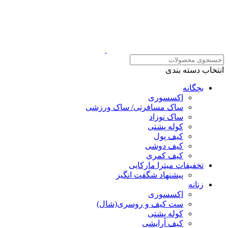
انتخاب دسته بندی
بچگانه
اکسسوری
ساک مسافرتی/ ساک ورزشی
ساک نوزاد
کوله پشتی
کیف پول
کیف دوشی
کیف کمری
تخفیفات میترا مارکایی
پیشنهاد شگفت انگیز
زنانه
اکسسوری
ست کیف و روسری(شال)
کوله پشتی
کیف آرایشی