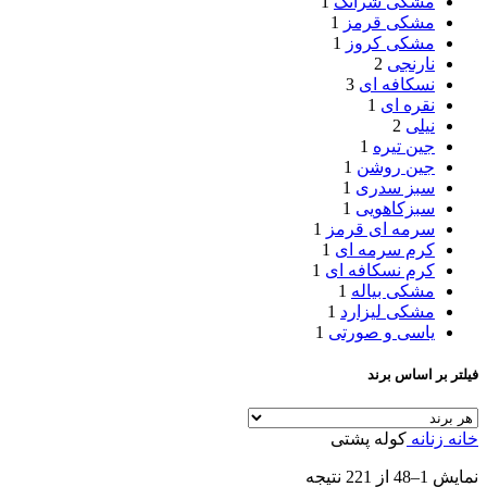
مشکی شرانگ
1
مشکی قرمز
1
مشکی کروز
1
نارنجی
2
نسکافه ای
3
نقره ای
1
نیلی
2
جین تیره
1
جین روشن
1
سبز سدری
1
سبزکاهویی
1
سرمه ای قرمز
1
کرم سرمه ای
1
کرم نسکافه ای
1
مشکی بیاله
1
مشکی لیزارد
1
یاسی و صورتی
1
فیلتر بر اساس برند
خانه
زنانه
کوله پشتی
نمایش 1–48 از 221 نتیجه