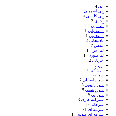
آبی
4
آبی آسمونی
1
آبی کاربنی
4
آجری
2
آلبالویی
1
استخوانی
1
استخونی
1
بادمجانی
2
بنفش
7
تم آجری
1
تم صورتی
1
خردلی
2
زرد
8
زرشکی
10
سبز
8
سبز پاستیلی
2
سبز زیتونی
3
سبز یشمی
5
سبزآبی
5
سبزکله غازی
3
سرخابی
9
سرمه ای
31
سرمه ای طوسی
1