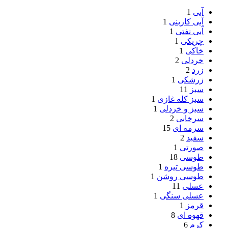
آبی
1
آبی کاربنی
1
آبی نفتی
1
چریکی
1
خاکی
1
خردلی
2
زرد
2
زرشکی
1
سبز
11
سبز کله غازی
1
سبز و خردلی
1
سرخابی
2
سرمه ای
15
سفید
2
صورتی
1
طوسی
18
طوسی تیره
1
طوسی روشن
1
عسلی
11
عسلی سنگی
1
قرمز
1
قهوه ای
8
کرم
6