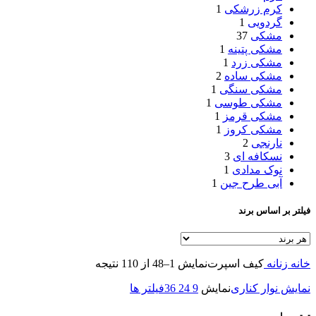
کرم زرشکی
1
گردویی
1
مشکی
37
مشکی پتینه
1
مشکی زرد
1
مشکی ساده
2
مشکی سنگی
1
مشکی طوسی
1
مشکی قرمز
1
مشکی کروز
1
نارنجی
2
نسکافه ای
3
نوک مدادی
1
آبی طرح جین
1
فیلتر بر اساس برند
خانه
زنانه
کیف اسپرت
نمایش 1–48 از 110 نتیجه
نمایش نوار کناری
نمایش
9
24
36
فیلتر ها