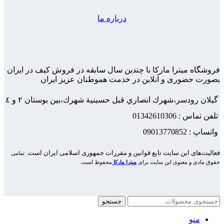
درباره ما
فروشگاه میترا مارکا با چندین سال سابقه در فروش کیف در ایران
بصورت حضوری و آنلاین در خدمت هموطنان عزیز ایران
گيلان رودسر،شهرك انصاري قبل حسينية شهرك،بين بوستان ٢ و ٤
تلفن تماس : 01342610306
واتساپ : 09013770852
فعاليت‌های اين سايت تابع قوانين و مقررات جمهوری اسلامی ايران است.
تمامی
حقوق مادی و معنوی این سایت برای
میترا مارکا
محفوظ است.
جستجو
منو