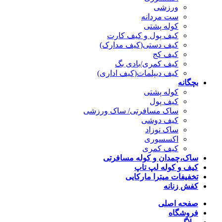
ورزشی
ست مردانه
کوله پشتی
کیف پول و کیف کارت
کیف دستی(کیف مدارک)
کیف کج
کیف کمری/بادی بگ
کیف دیپلمات(کیف اداری)
بچگانه
کوله پشتی
کیف پول
ساک مسافرتی/ ساک ورزشی
کیف دوشی
ساک نوزاد
اکسسوری
کیف کمری
ساک،چمدان و کوله مسافرتی
کیف و کوله لپ تاپ
تخفیفات میترا مارکایی
کفش زنانه
صفحه اصلی
فروشگاه