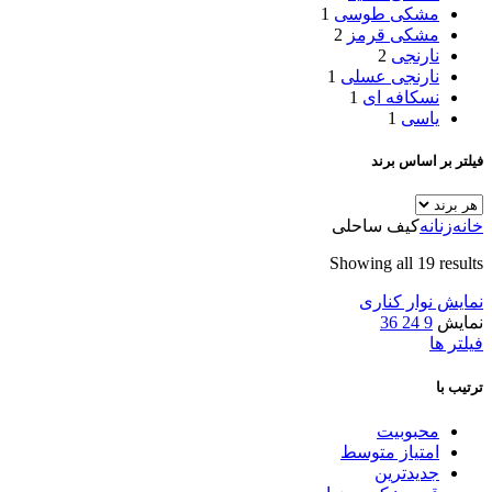
مشکی طوسی
1
مشکی قرمز
2
نارنجی
2
نارنجی عسلی
1
نسکافه ای
1
یاسی
1
فیلتر بر اساس برند
خانه
زنانه
کیف ساحلی
Showing all 19 results
نمایش نوار کناری
نمایش
9
24
36
فیلتر ها
ترتیب با
محبوبیت
امتیاز متوسط
جدیدترین