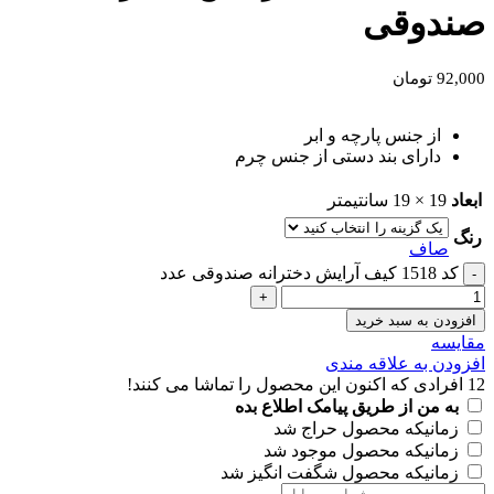
صندوقی
92,000
تومان
از جنس پارچه و ابر
دارای بند دستی از جنس چرم
ابعاد
19 × 19 سانتیمتر
رنگ
صاف
کد 1518 کیف آرایش دخترانه صندوقی عدد
افزودن به سبد خرید
مقايسه
افزودن به علاقه مندی
12
افرادی که اکنون این محصول را تماشا می کنند!
به من از طریق پیامک اطلاع بده
زمانیکه محصول حراج شد
زمانیکه محصول موجود شد
زمانیکه محصول شگفت انگیز شد