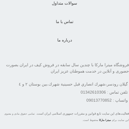
سوالات متداول
تماس با ما
درباره ما
فروشگاه میترا مارکا با چندین سال سابقه در فروش کیف در ایران بصورت
حضوری و آنلاین در خدمت هموطنان عزیز ایران
گيلان رودسر،شهرك انصاري قبل حسينية شهرك،بين بوستان ٢ و ٤
تلفن تماس : 01342610306
واتساپ : 09013770852
فعاليت‌های اين سايت تابع قوانين و مقررات جمهوری اسلامی ايران است.
تمامی حقوق مادی و معنوی
این سایت برای
میترا مارکا
محفوظ است.