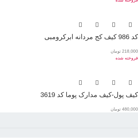
فروخته شده
کد 986 کیف کج مردانه ابرکرومبی
218,000
تومان
فروخته شده
کیف پول-کیف مدارک پوما کد 3619
480,000
تومان