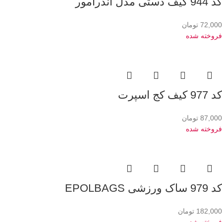
کد 944 کیف دستی مدل آندرامور
72,000
تومان
فروخته شده
کد 977 کیف کج اسپرت
87,000
تومان
فروخته شده
کد 979 ساک ورزشی EPOLBAGS
182,000
تومان