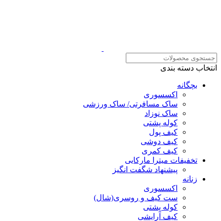
انتخاب دسته بندی
بچگانه
اکسسوری
ساک مسافرتی/ ساک ورزشی
ساک نوزاد
کوله پشتی
کیف پول
کیف دوشی
کیف کمری
تخفیفات میترا مارکایی
پیشنهاد شگفت انگیز
زنانه
اکسسوری
ست کیف و روسری(شال)
کوله پشتی
کیف آرایشی