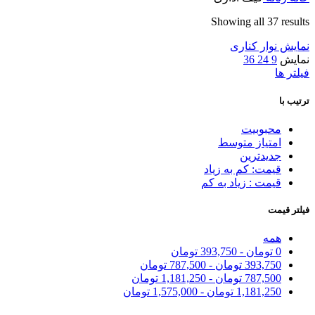
Showing all 37 results
نمایش نوار کناری
نمایش
9
24
36
فیلتر ها
ترتیب با
محبوبیت
امتیاز متوسط
جدیدترین
قیمت: کم به زیاد
قیمت : زیاد به کم
فیلتر قیمت
همه
0
تومان
-
393,750
تومان
393,750
تومان
-
787,500
تومان
787,500
تومان
-
1,181,250
تومان
1,181,250
تومان
-
1,575,000
تومان