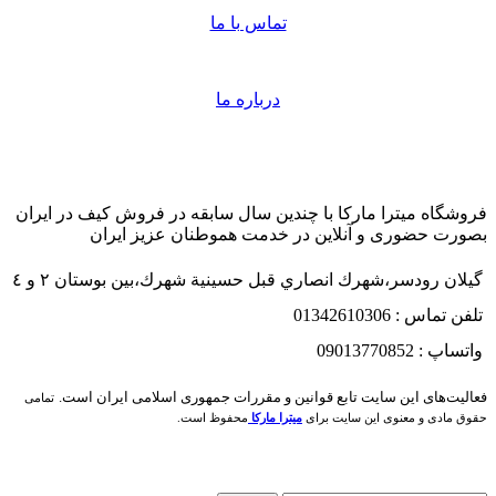
تماس با ما
درباره ما
فروشگاه میترا مارکا با چندین سال سابقه در فروش کیف در ایران
بصورت حضوری و آنلاین در خدمت هموطنان عزیز ایران
گيلان رودسر،شهرك انصاري قبل حسينية شهرك،بين بوستان ٢ و ٤
تلفن تماس : 01342610306
واتساپ : 09013770852
فعاليت‌های اين سايت تابع قوانين و مقررات جمهوری اسلامی ايران است.
تمامی
حقوق مادی و معنوی این سایت برای
میترا مارکا
محفوظ است.