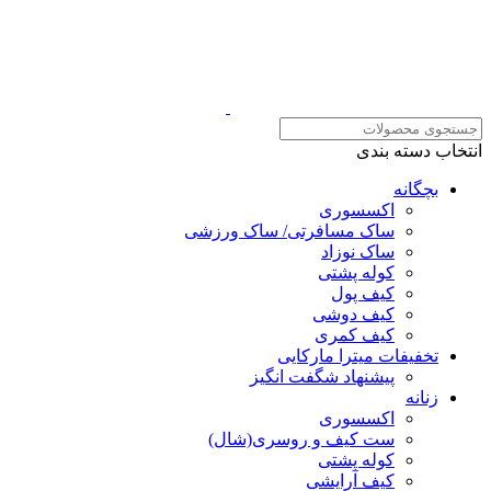
انتخاب دسته بندی
بچگانه
اکسسوری
ساک مسافرتی/ ساک ورزشی
ساک نوزاد
کوله پشتی
کیف پول
کیف دوشی
کیف کمری
تخفیفات میترا مارکایی
پیشنهاد شگفت انگیز
زنانه
اکسسوری
ست کیف و روسری(شال)
کوله پشتی
کیف آرایشی