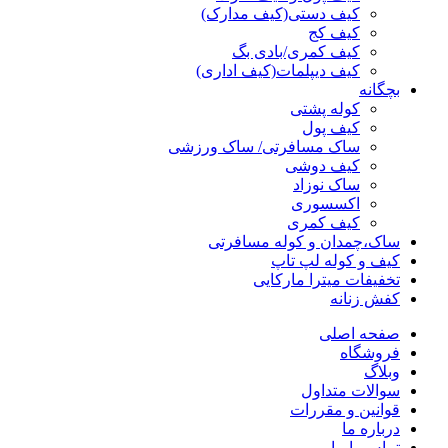
کیف دستی(کیف مدارک)
کیف کج
کیف کمری/بادی بگ
کیف دیپلمات(کیف اداری)
بچگانه
کوله پشتی
کیف پول
ساک مسافرتی/ ساک ورزشی
کیف دوشی
ساک نوزاد
اکسسوری
کیف کمری
ساک،چمدان و کوله مسافرتی
کیف و کوله لپ تاپ
تخفیفات میترا مارکایی
کفش زنانه
صفحه اصلی
فروشگاه
وبلاگ
سوالات متداول
قوانین و مقررات
درباره ما
تماس با ما