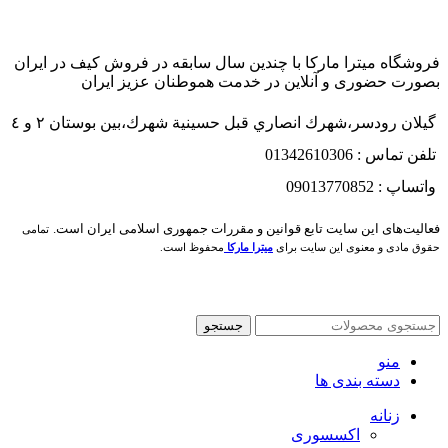
فروشگاه میترا مارکا با چندین سال سابقه در فروش کیف در ایران
بصورت حضوری و آنلاین در خدمت هموطنان عزیز ایران
گيلان رودسر،شهرك انصاري قبل حسينية شهرك،بين بوستان ٢ و ٤
تلفن تماس : 01342610306
واتساپ : 09013770852
فعاليت‌های اين سايت تابع قوانين و مقررات جمهوری اسلامی ايران است.
تمامی
حقوق مادی و معنوی این سایت برای
میترا مارکا
محفوظ است.
جستجو
منو
دسته بندی ها
زنانه
اکسسوری