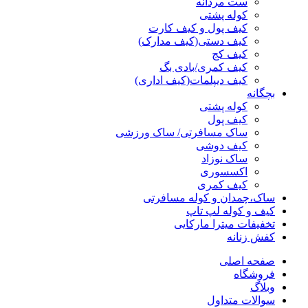
ست مردانه
کوله پشتی
کیف پول و کیف کارت
کیف دستی(کیف مدارک)
کیف کج
کیف کمری/بادی بگ
کیف دیپلمات(کیف اداری)
بچگانه
کوله پشتی
کیف پول
ساک مسافرتی/ ساک ورزشی
کیف دوشی
ساک نوزاد
اکسسوری
کیف کمری
ساک،چمدان و کوله مسافرتی
کیف و کوله لپ تاپ
تخفیفات میترا مارکایی
کفش زنانه
صفحه اصلی
فروشگاه
وبلاگ
سوالات متداول