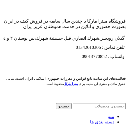
فروشگاه میترا مارکا با چندین سال سابقه در فروش کیف در ایران
بصورت حضوری و آنلاین در خدمت هموطنان عزیز ایران
گيلان رودسر،شهرك انصاري قبل حسينية شهرك،بين بوستان ٢ و ٤
تلفن تماس : 01342610306
واتساپ : 09013770852
فعاليت‌های اين سايت تابع قوانين و مقررات جمهوری اسلامی ايران است.
تمامی
حقوق مادی و معنوی این سایت برای
میترا مارکا
محفوظ است.
جستجو
منو
دسته بندی ها