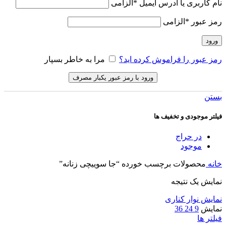
نام کاربری یا آدرس ایمیل
*
الزامی
رمز عبور
*
الزامی
ورود
رمز عبور را فراموش کرده اید؟
مرا به خاطر بسپار
ورود با رمز عبور یکبار مصرف
بستن
فیلتر موجودی و تخفیف ها
در حراج
موجود
خانه
محصولات برچسب خورده “جا سوییچی زنانه”
نمایش یک نتیجه
نمایش نوار کناری
نمایش
9
24
36
فیلتر ها