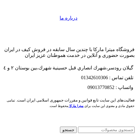
درباره ما
فروشگاه میترا مارکا با چندین سال سابقه در فروش کیف در ایران
بصورت حضوری و آنلاین در خدمت هموطنان عزیز ایران
گيلان رودسر،شهرك انصاري قبل حسينية شهرك،بين بوستان ٢ و ٤
تلفن تماس : 01342610306
واتساپ : 09013770852
فعاليت‌های اين سايت تابع قوانين و مقررات جمهوری اسلامی ايران است.
تمامی
حقوق مادی و معنوی این سایت برای
میترا مارکا
محفوظ است.
جستجو