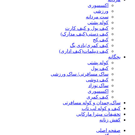
اکسسوری
ورزشی
ست مردانه
کوله پشتی
کیف پول و کیف کارت
کیف دستی(کیف مدارک)
کیف کج
کیف کمری/بادی بگ
کیف دیپلمات(کیف اداری)
بچگانه
کوله پشتی
کیف پول
ساک مسافرتی/ ساک ورزشی
کیف دوشی
ساک نوزاد
اکسسوری
کیف کمری
ساک،چمدان و کوله مسافرتی
کیف و کوله لپ تاپ
تخفیفات میترا مارکایی
کفش زنانه
صفحه اصلی