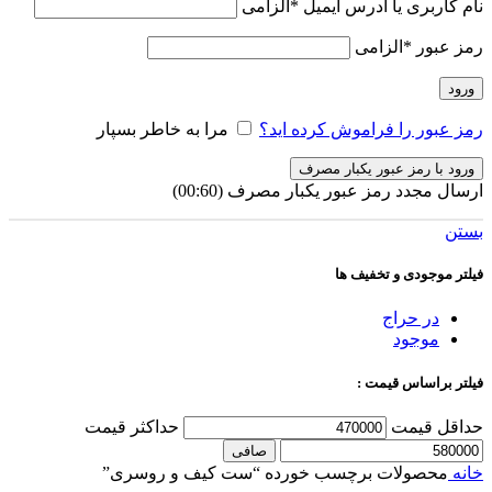
نام کاربری یا آدرس ایمیل
*
الزامی
رمز عبور
*
الزامی
ورود
رمز عبور را فراموش کرده اید؟
مرا به خاطر بسپار
ورود با رمز عبور یکبار مصرف
ارسال مجدد رمز عبور یکبار مصرف
(00:
60
)
بستن
فیلتر موجودی و تخفیف ها
در حراج
موجود
فیلتر براساس قیمت :
حداقل قیمت
حداكثر قيمت
صافی
خانه
محصولات برچسب خورده “ست کیف و روسری”