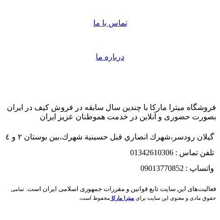
تماس با ما
درباره ما
فروشگاه میترا مارکا با چندین سال سابقه در فروش کیف در ایران
بصورت حضوری و آنلاین در خدمت هموطنان عزیز ایران
گيلان رودسر،شهرك انصاري قبل حسينية شهرك،بين بوستان ٢ و ٤
تلفن تماس : 01342610306
واتساپ : 09013770852
فعاليت‌های اين سايت تابع قوانين و مقررات جمهوری اسلامی ايران است.
تمامی
حقوق مادی و معنوی این سایت برای
میترا مارکا
محفوظ است.