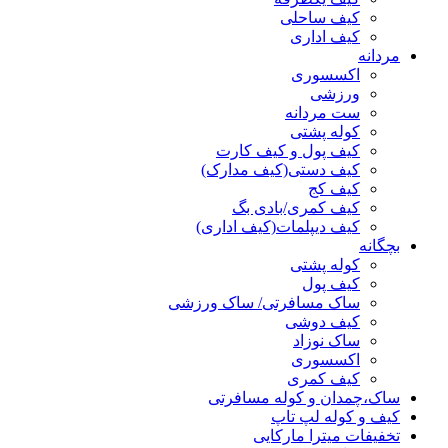
کیف ساحلی
کیف اداری
مردانه
اکسسوری
ورزشی
ست مردانه
کوله پشتی
کیف پول و کیف کارت
کیف دستی(کیف مدارک)
کیف کج
کیف کمری/بادی بگ
کیف دیپلمات(کیف اداری)
بچگانه
کوله پشتی
کیف پول
ساک مسافرتی/ ساک ورزشی
کیف دوشی
ساک نوزاد
اکسسوری
کیف کمری
ساک،چمدان و کوله مسافرتی
کیف و کوله لپ تاپ
تخفیفات میترا مارکایی