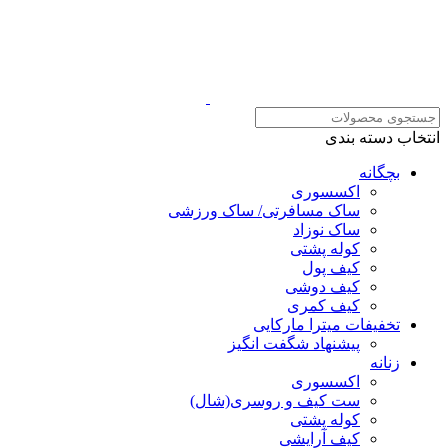
انتخاب دسته بندی
بچگانه
اکسسوری
ساک مسافرتی/ ساک ورزشی
ساک نوزاد
کوله پشتی
کیف پول
کیف دوشی
کیف کمری
تخفیفات میترا مارکایی
پیشنهاد شگفت انگیز
زنانه
اکسسوری
ست کیف و روسری(شال)
کوله پشتی
کیف آرایشی