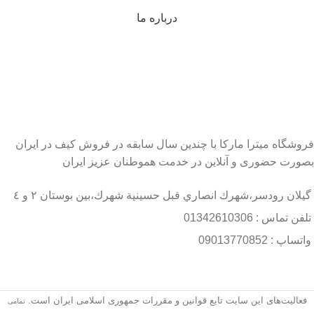
درباره ما
فروشگاه میترا مارکا با چندین سال سابقه در فروش کیف در ایران
بصورت حضوری و آنلاین در خدمت هموطنان عزیز ایران
گيلان رودسر،شهرك انصاري قبل حسينية شهرك،بين بوستان ٢ و ٤
تلفن تماس : 01342610306
واتساپ : 09013770852
فعاليت‌های اين سايت تابع قوانين و مقررات جمهوری اسلامی ايران است.
تمامی