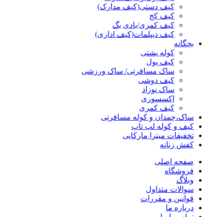
کیف دستی(کیف مدارک)
کیف کج
کیف کمری/بادی بگ
کیف دیپلمات(کیف اداری)
بچگانه
کوله پشتی
کیف پول
ساک مسافرتی/ ساک ورزشی
کیف دوشی
ساک نوزاد
اکسسوری
کیف کمری
ساک،چمدان و کوله مسافرتی
کیف و کوله لپ تاپ
تخفیفات میترا مارکایی
کفش زنانه
صفحه اصلی
فروشگاه
وبلاگ
سوالات متداول
قوانین و مقررات
درباره ما
تماس با ما