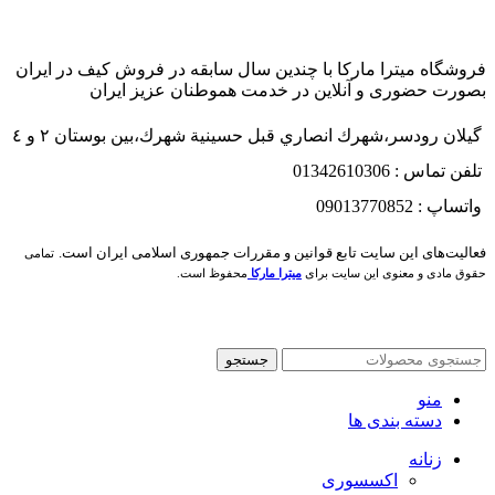
فروشگاه میترا مارکا با چندین سال سابقه در فروش کیف در ایران
بصورت حضوری و آنلاین در خدمت هموطنان عزیز ایران
گيلان رودسر،شهرك انصاري قبل حسينية شهرك،بين بوستان ٢ و ٤
تلفن تماس : 01342610306
واتساپ : 09013770852
فعاليت‌های اين سايت تابع قوانين و مقررات جمهوری اسلامی ايران است.
تمامی
حقوق مادی و معنوی این سایت برای
میترا مارکا
محفوظ است.
جستجو
منو
دسته بندی ها
زنانه
اکسسوری