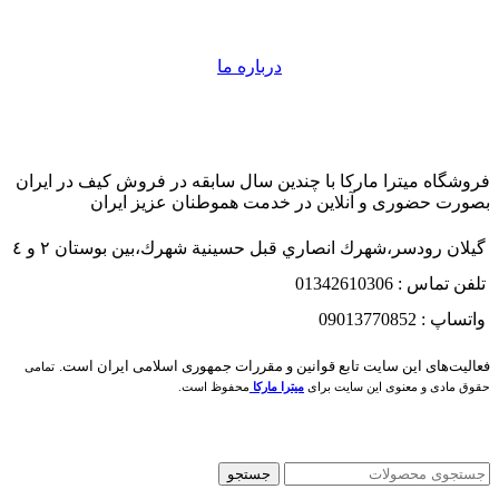
درباره ما
فروشگاه میترا مارکا با چندین سال سابقه در فروش کیف در ایران
بصورت حضوری و آنلاین در خدمت هموطنان عزیز ایران
گيلان رودسر،شهرك انصاري قبل حسينية شهرك،بين بوستان ٢ و ٤
تلفن تماس : 01342610306
واتساپ : 09013770852
فعاليت‌های اين سايت تابع قوانين و مقررات جمهوری اسلامی ايران است.
تمامی
حقوق مادی و معنوی این سایت برای
میترا مارکا
محفوظ است.
جستجو