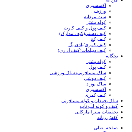
اکسسوری
ورزشی
ست مردانه
کوله پشتی
کیف پول و کیف کارت
کیف دستی(کیف مدارک)
کیف کج
کیف کمری/بادی بگ
کیف دیپلمات(کیف اداری)
بچگانه
کوله پشتی
کیف پول
ساک مسافرتی/ ساک ورزشی
کیف دوشی
ساک نوزاد
اکسسوری
کیف کمری
ساک،چمدان و کوله مسافرتی
کیف و کوله لپ تاپ
تخفیفات میترا مارکایی
کفش زنانه
صفحه اصلی