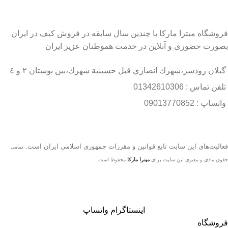
فروشگاه میترا مارکا با چندین سال سابقه در فروش کیف در ایران
بصورت حضوری و آنلاین در خدمت هموطنان عزیز ایران
گيلان رودسر،شهرك انصاري قبل حسينية شهرك،بين بوستان ٢ و ٤
تلفن تماس : 01342610306
واتساپ : 09013770852
فعاليت‌های اين سايت تابع قوانين و مقررات جمهوری اسلامی ايران است.
تمامی
حقوق مادی و معنوی این سایت برای
میترا مارکا
محفوظ است.
اینستاگرام
واتساپ
فروشگاه