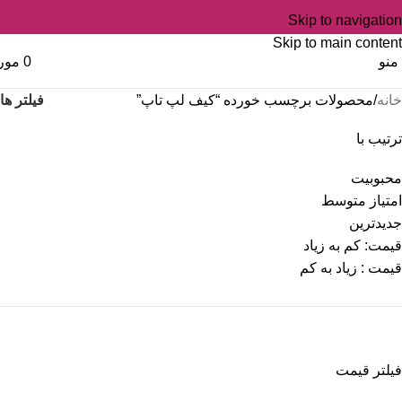
Skip to navigation
Skip to main content
منو
0
مور
فیلتر ها
خانه
محصولات برچسب خورده “کیف لپ تاپ”
ترتیب با
محبوبیت
امتیاز متوسط
جدیدترین
قیمت: کم به زیاد
قیمت : زیاد به کم
فیلتر قیمت