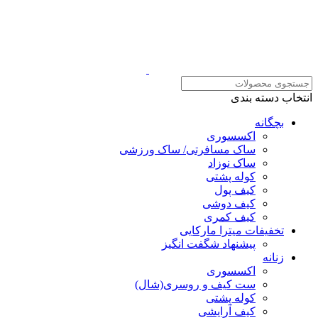
انتخاب دسته بندی
بچگانه
اکسسوری
ساک مسافرتی/ ساک ورزشی
ساک نوزاد
کوله پشتی
کیف پول
کیف دوشی
کیف کمری
تخفیفات میترا مارکایی
پیشنهاد شگفت انگیز
زنانه
اکسسوری
ست کیف و روسری(شال)
کوله پشتی
کیف آرایشی