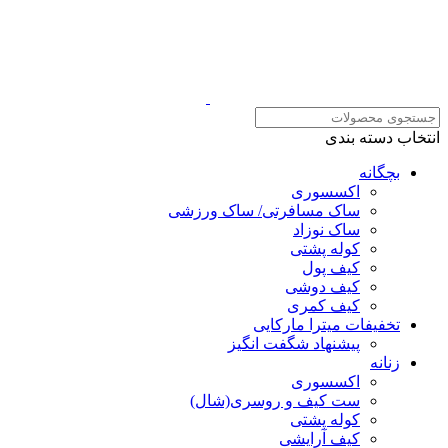
انتخاب دسته بندی
بچگانه
اکسسوری
ساک مسافرتی/ ساک ورزشی
ساک نوزاد
کوله پشتی
کیف پول
کیف دوشی
کیف کمری
تخفیفات میترا مارکایی
پیشنهاد شگفت انگیز
زنانه
اکسسوری
ست کیف و روسری(شال)
کوله پشتی
کیف آرایشی