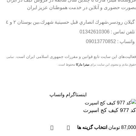
بصورت حضوری و آنلاین در خدمت هموطنان عزیز ایران
گيلان رودسر،شهرك انصاري قبل حسينية شهرك،بين بوستان ٢ و ٤
تلفن تماس : 01342610306
واتساپ : 09013770852
فعاليت‌های اين سايت تابع قوانين و مقررات جمهوری اسلامی ايران است.
تمامی
حقوق مادی و معنوی این سایت برای
میترا مارکا
محفوظ است.
اینستاگرام
واتساپ
کد 977 کیف کج اسپرت
87,000
تومان
انتخاب گزینه ها