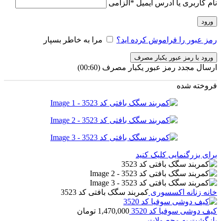
نام کاربری یا آدرس ایمیل
*
الزامی
ورود
رمز عبور را فراموش کرده اید؟
مرا به خاطر بسپار
ورود با رمز عبور یکبار مصرف
ارسال مجدد رمز عبور یکبار مصرف
(00:
60
)
فروخته شده
برای بزرگنمایی کلیک کنید
خانه
زنانه
اکسسوری
کمربند سگک بافتی کد 3523
کیف دوشی سوفیا کد 3520
1,470,000
تومان
بازگشت به محصولات