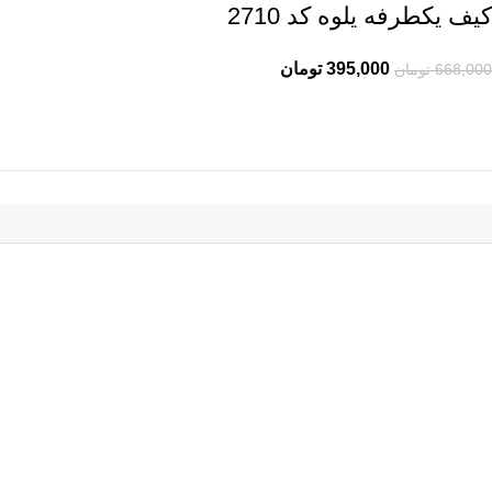
کیف یکطرفه یلوه کد 2710
395,000
تومان
668,000
تومان