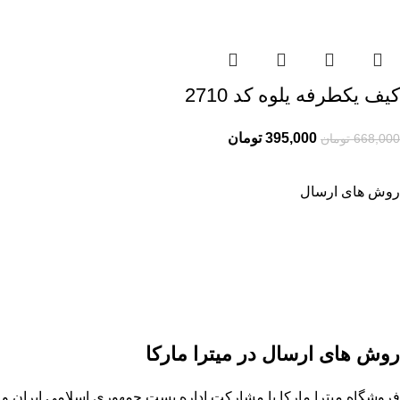
کیف یکطرفه یلوه کد 2710
395,000
تومان
668,000
تومان
روش های ارسال
روش های ارسال در میترا مارکا
فروشگاه
میترا مارکا
با مشارکت
اداره پست جمهوری اسلامی ایران
و