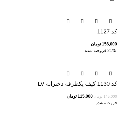
کد 1127
156,000
تومان
-21%
فروخته شده
کد 1130 کیف یکطرفه دخترانه LV
115,000
تومان
145,000
تومان
فروخته شده