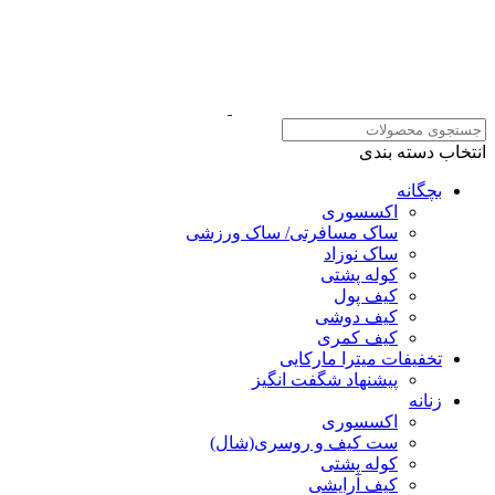
انتخاب دسته بندی
بچگانه
اکسسوری
ساک مسافرتی/ ساک ورزشی
ساک نوزاد
کوله پشتی
کیف پول
کیف دوشی
کیف کمری
تخفیفات میترا مارکایی
پیشنهاد شگفت انگیز
زنانه
اکسسوری
ست کیف و روسری(شال)
کوله پشتی
کیف آرایشی