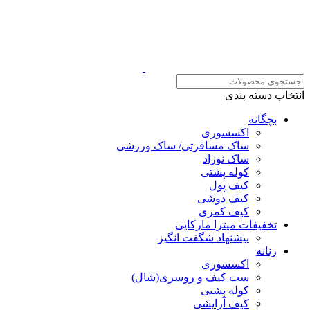
انتخاب دسته بندی
بچگانه
اکسسوری
ساک مسافرتی/ ساک ورزشی
ساک نوزاد
کوله پشتی
کیف پول
کیف دوشی
کیف کمری
تخفیفات میترا مارکایی
پیشنهاد شگفت انگیز
زنانه
اکسسوری
ست کیف و روسری(شال)
کوله پشتی
کیف آرایشی