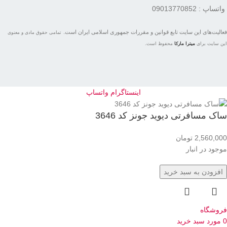
واتساپ : 09013770852
فعاليت‌های اين سايت تابع قوانين و مقررات جمهوری اسلامی ايران است.
تمامی حقوق مادی و معنوی
این سایت برای
میترا مارکا
محفوظ است.
اینستاگرام
واتساپ
ساک مسافرتی دیوید جونز کد 3646
2,560,000
تومان
موجود در انبار
افزودن به سبد خرید
فروشگاه
0
مورد
سبد خرید