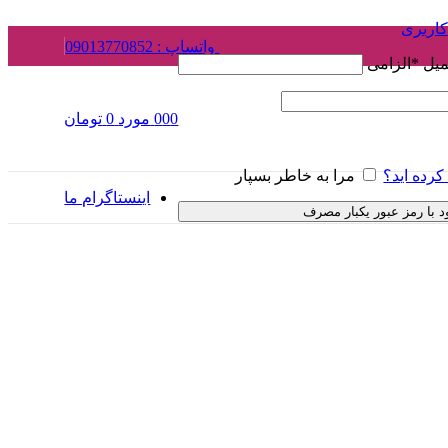
کاربری
واتساپ : 09013770852
یمیل
*
الزامی
0
0
0
مورد
0
تومان
رده اید؟
مرا به خاطر بسپار
اینستاگرام ما
د با رمز عبور یکبار مصرف