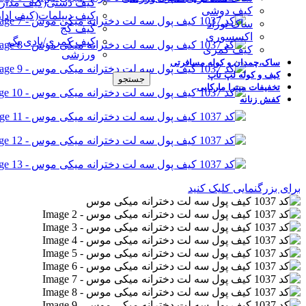
کیف دستی(کیف مدار
کیف دوشی
کیف دیپلمات(کیف ادا
ساک نوزاد
کیف کج
اکسسوری
کیف کمری/بادی بگ
کیف کمری
ورزشی
ساک،چمدان و کوله مسافرتی
کیف و کوله لپ تاپ
جستجو
تخفیفات میترا مارکایی
کفش زنانه
برای بزرگنمایی کلیک کنید