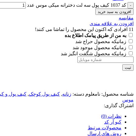
کد 1037 کیف پول سه لت دخترانه میکی موس عدد
افزودن به سبد خرید
مقايسه
افزودن به علاقه مندی
11
افرادی که اکنون این محصول را تماشا می کنند!
به من از طریق پیامک اطلاع بده
زمانیکه محصول حراج شد
زمانیکه محصول موجود شد
زمانیکه محصول شگفت انگیز شد
ثبت
شناسه محصول:
نامعلوم
دسته:
زنانه
,
کیف پول کوچک
,
کیف پول و کی
موس
اشتراک گذاری:
نظرات (0)
کیو آر کد
محصولات مرتبط
روش های ارسال