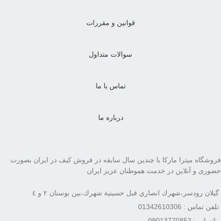
قوانین و مقررات
سوالات متداول
تماس با ما
درباره ما
فروشگاه میترا مارکا با چندین سال سابقه در فروش کیف در ایران بصورت
حضوری و آنلاین در خدمت هموطنان عزیز ایران
گيلان رودسر،شهرك انصاري قبل حسينية شهرك،بين بوستان ٢ و ٤
تلفن تماس : 01342610306
واتساپ : 09013770852