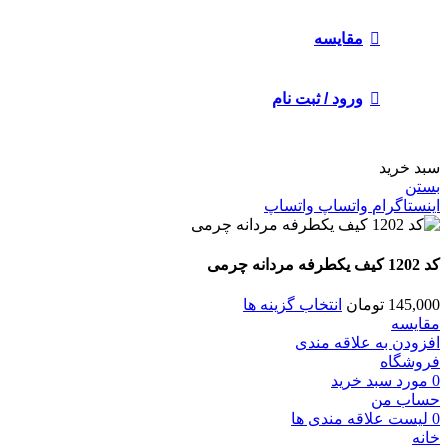
مقايسه
ورود / ثبت نام
سبد خرید
بستن
اینستاگرام
واتساپ
واتساپ
کد 1202 کیف یکطرفه مردانه چرمی
145,000
تومان
انتخاب گزینه ها
مقايسه
افزودن به علاقه مندی
فروشگاه
0
مورد
سبد خرید
حساب من
0
لیست علاقه مندی ها
خانه