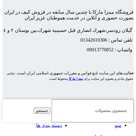
فروشگاه میترا مارکا با چندین سال سابقه در فروش کیف در ایران
بصورت حضوری و آنلاین در خدمت هموطنان عزیز ایران
گيلان رودسر،شهرك انصاري قبل حسينية شهرك،بين بوستان ٢ و ٤
تلفن تماس : 01342610306
واتساپ : 09013770852
فعاليت‌های اين سايت تابع قوانين و مقررات جمهوری اسلامی ايران است.
تمامی
حقوق مادی و معنوی این سایت برای
میترا مارکا
محفوظ است.
جستجو
منو
دسته بندی ها