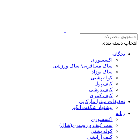
انتخاب دسته بندی
بچگانه
اکسسوری
ساک مسافرتی/ ساک ورزشی
ساک نوزاد
کوله پشتی
کیف پول
کیف دوشی
کیف کمری
تخفیفات میترا مارکایی
پیشنهاد شگفت انگیز
زنانه
اکسسوری
ست کیف و روسری(شال)
کوله پشتی
کیف آرایشی