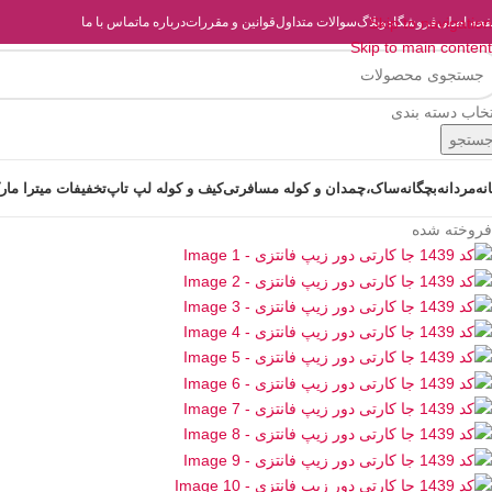
حه اصلی
فروشگاه
Skip to navigation
وبلاگ
سوالات متداول
قوانین و مقررات
درباره ما
تماس با ما
Skip to main content
تخاب دسته بندی
ستجو
انه
مردانه
بچگانه
ساک،چمدان و کوله مسافرتی
کیف و کوله لپ تاپ
تخفیفات میترا مار
فروخته شده