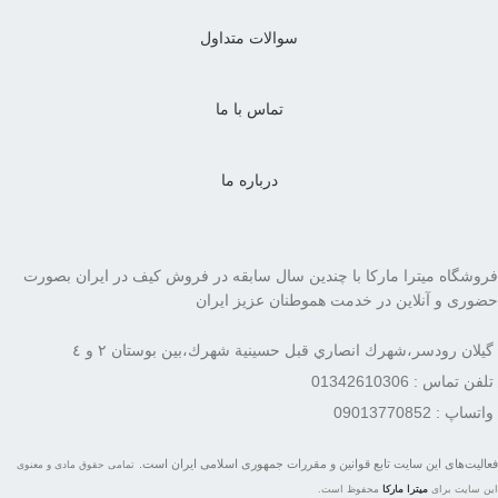
سوالات متداول
تماس با ما
درباره ما
فروشگاه میترا مارکا با چندین سال سابقه در فروش کیف در ایران بصورت
حضوری و آنلاین در خدمت هموطنان عزیز ایران
گيلان رودسر،شهرك انصاري قبل حسينية شهرك،بين بوستان ٢ و ٤
تلفن تماس : 01342610306
واتساپ : 09013770852
فعاليت‌های اين سايت تابع قوانين و مقررات جمهوری اسلامی ايران است.
تمامی حقوق مادی و معنوی
این سایت برای
میترا مارکا
محفوظ است.