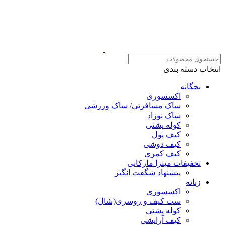
انتخاب دسته بندی
بچگانه
اکسسوری
ساک مسافرتی/ ساک ورزشی
ساک نوزاد
کوله پشتی
کیف پول
کیف دوشی
کیف کمری
تخفیفات میترا مارکایی
پیشنهاد شگفت انگیز
زنانه
اکسسوری
ست کیف و روسری(شال)
کوله پشتی
کیف آرایشی