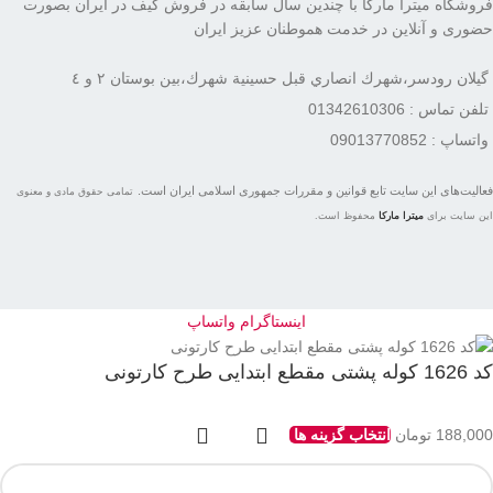
فروشگاه میترا مارکا با چندین سال سابقه در فروش کیف در ایران بصورت
حضوری و آنلاین در خدمت هموطنان عزیز ایران
گيلان رودسر،شهرك انصاري قبل حسينية شهرك،بين بوستان ٢ و ٤
تلفن تماس : 01342610306
واتساپ : 09013770852
فعاليت‌های اين سايت تابع قوانين و مقررات جمهوری اسلامی ايران است.
تمامی حقوق مادی و معنوی
این سایت برای
میترا مارکا
محفوظ است.
اینستاگرام
واتساپ
کد 1626 کوله پشتی مقطع ابتدایی طرح کارتونی
188,000
تومان
انتخاب گزینه ها