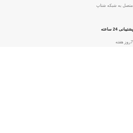
متصل به شبکه شتاپ
پشتیبانی 24 ساعته
7روز هفته
خرید امن
دارای گواهی SSL
تحویل درب منزل
ارسال به سراسر کشور