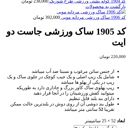
کد 1904 کوله پشتی ورزشی طرح شوزبگ
238,000
تومان
بازگشت به محصولات
کد 1906 ساک ورزشی مردانه مویی
392,000
تومان
کد 1905 ساک ورزشی جاست دو
ایت
220,000
تومان
از جنس ساتن مرغوب و نسبتا ضد آب میباشد
شامل یک زیپ اصلی و یک جیب کوچک در جلوی ساک و یک
زیپ در یکی از پهلو ها میباشد
زیپ پهلوی ساک کاور بزرگ و جاداری دارد به طوریکه
میتوانید کفش ورزشیتان را در آنجا قرار دهید
دارای بند بلند قابل تنظیم
طول بند دوشی آن از روی دوش در بلندترین حالت ممکن
تقریبا
52
سانتی متر میباشد
ابعاد
52 × 25 سانتیمتر