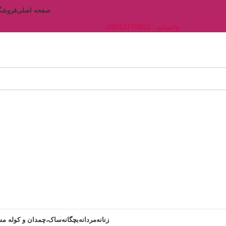
صفحه اصلی
فروشگ
واتساپ : 09013770852
زنانه
مردانه
بچگانه
ساک،چمدان و کوله مس