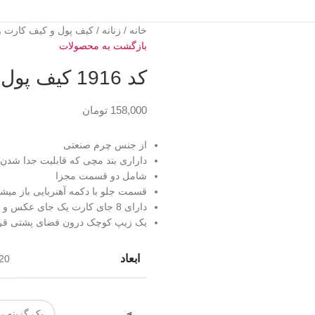
خانه
زنانه
کیف پول و کیف کارت و
بازگشت به محصولات
کد 1916 کیف پول زنانه مدل فور اور یانگ
158,000
تومان
از جنس چرم صنعتی
داراری بند مچی که قابلیت جدا شدن 
شامل دو قسمت مجزا
قسمت جلو با دکمه آهنربایی باز می
دارای 8 جای کارت یک جای عکس و 3 جای اسکناس میباشد
یک زیپ کوچک درون فضای پشتی قرا
ابعاد
20 × 11 سانتیم