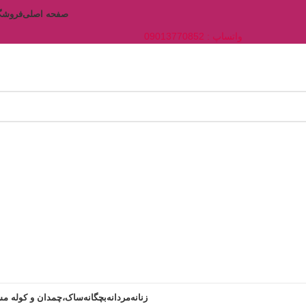
صفحه اصلی
فروشگ
واتساپ : 09013770852
زنانه
مردانه
بچگانه
ساک،چمدان و کوله مس