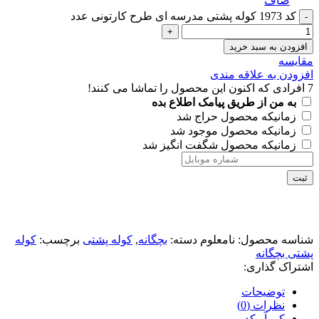
صاف
کد 1973 کوله پشتی مدرسه ای طرح کارتونی عدد
افزودن به سبد خرید
مقايسه
افزودن به علاقه مندی
7
افرادی که اکنون این محصول را تماشا می کنند!
به من از طریق پیامک اطلاع بده
زمانیکه محصول حراج شد
زمانیکه محصول موجود شد
زمانیکه محصول شگفت انگیز شد
ثبت
شناسه محصول:
نامعلوم
دسته:
بچگانه
,
کوله پشتی
برچسب:
کوله
پشتی بچگانه
اشتراک گذاری:
توضیحات
نظرات (0)
کیو آر کد