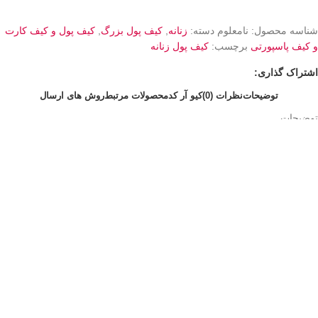
شناسه محصول:
نامعلوم
دسته:
زنانه
,
کیف پول بزرگ
,
کیف پول و کیف کارت
و کیف پاسپورتی
برچسب:
کیف پول زنانه
اشتراک گذاری:
توضیحات
نظرات (0)
کیو آر کد
محصولات مرتبط
روش های ارسال
توضیحات
توضیحات
این کیف پول سایز بزرگ و جاداری دارد
از جنس چرم صنعتی که کیفیت درجه یک و دوخت بسیار تمیزی دارد
سایز کیف و طراحی آن به گونه ایست که به عنوان کیف دستی نیز قابل
استفاده است
بند مچی آن قابل جدا شدن میباشد
مدل های بیشتر از این گونه کیف پول های زنانه را میتوانید در سایت