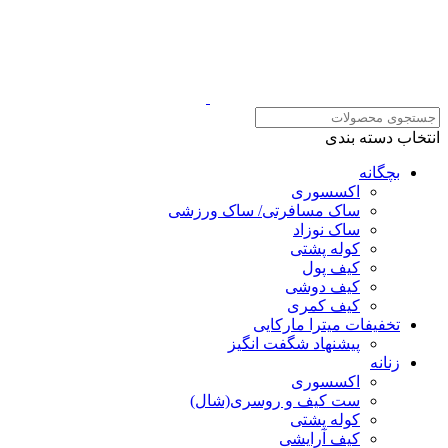
انتخاب دسته بندی
بچگانه
اکسسوری
ساک مسافرتی/ ساک ورزشی
ساک نوزاد
کوله پشتی
کیف پول
کیف دوشی
کیف کمری
تخفیفات میترا مارکایی
پیشنهاد شگفت انگیز
زنانه
اکسسوری
ست کیف و روسری(شال)
کوله پشتی
کیف آرایشی