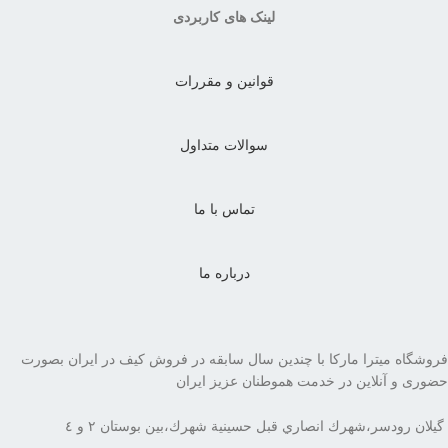
لینک های کاربردی
قوانین و مقررات
سوالات متداول
تماس با ما
درباره ما
فروشگاه میترا مارکا با چندین سال سابقه در فروش کیف در ایران بصورت
حضوری و آنلاین در خدمت هموطنان عزیز ایران
گيلان رودسر،شهرك انصاري قبل حسينية شهرك،بين بوستان ٢ و ٤