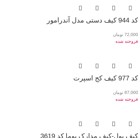
کد 944 کیف دستی مدل آندرامور
72,000
تومان
فروخته شده
کد 977 کیف کج اسپرت
87,000
تومان
فروخته شده
کیف پول-کیف مدارک پوما کد 3619