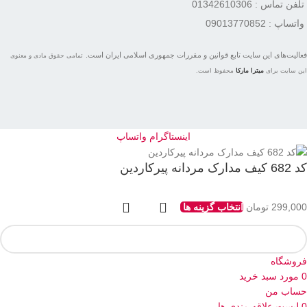
تلفن تماس : 01342610306
واتساپ : 09013770852
فعاليت‌های اين سايت تابع قوانين و مقررات جمهوری اسلامی ايران است.
تمامی حقوق مادی و معنوی
این سایت برای
میترا مارکا
محفوظ است.
اینستاگرام
واتساپ
کد 682 کیف مدارک مردانه پیرکاردین
299,000
تومان
انتخاب گزینه ها
فروشگاه
0
مورد
سبد خرید
حساب من
0
لیست علاقه مندی ها