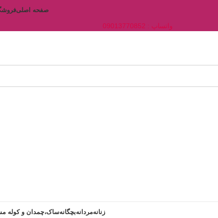
صفحه اصلی
فروشگ
واتساپ : 09013770852
زنانه
مردانه
بچگانه
ساک،چمدان و کوله مس