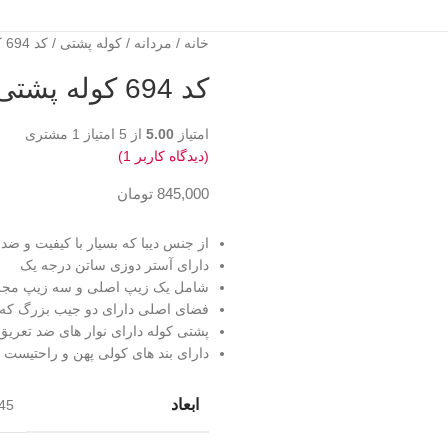
خانه
مردانه
کوله پشتی
کد 694 کوله پشتی مک سایز بزرگ
کد 694 کوله پشتی مک سایز بزرگ
امتیاز
5.00
از 5 امتیاز
1
مشتری
(دیدگاه کاربر
1
)
845,000
تومان
از جنس دیبا که بسیار با کیفیت و ض
دارای آستر دوزی ساتن درجه یک
شامل یک زیپ اصلی و سه زیپ مجزا 
فضای اصلی دارای دو جیب بزرگ که ی
پشتی کوله دارای نوار های ضد تعریق
دارای بند های کولی پهن و راحتیست
ابعاد
45 × 34 سانتیم