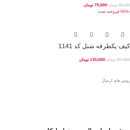
75,000
تومان
99,000
تومان
-55%
فروخته شده
کیف یکطرفه شنل کد 1141
135,000
تومان
297,000
تومان
روش های ارسال