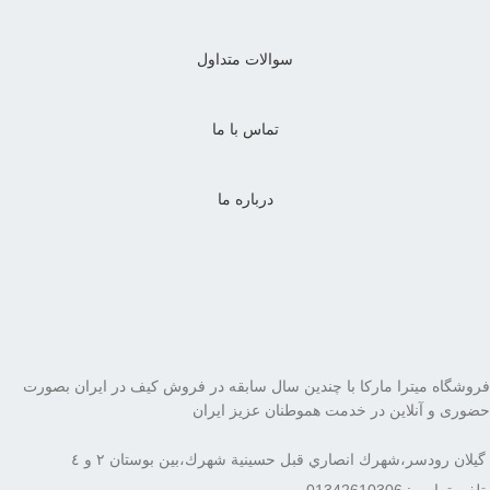
سوالات متداول
تماس با ما
درباره ما
فروشگاه میترا مارکا با چندین سال سابقه در فروش کیف در ایران بصورت
حضوری و آنلاین در خدمت هموطنان عزیز ایران
گيلان رودسر،شهرك انصاري قبل حسينية شهرك،بين بوستان ٢ و ٤
تلفن تماس : 01342610306