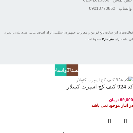
واتساپ : 09013770852
فعاليت‌های اين سايت تابع قوانين و مقررات جمهوری اسلامی ايران است.
تمامی حقوق مادی و معنوی
این سایت برای
میترا مارکا
محفوظ است.
اینستاگرام
واتساپ
کد 924 کیف کج اسپرت کتپیلار
99,000
تومان
در انبار موجود نمی باشد