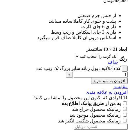
48,000
تومان
از جنس چرم صنعتی
پشت و جلوی کار کاملا ساده میباشد
دارای 6 جای کارت
دارای 3 جای اسکناس و زیپ وسط
اسکناس درون آن کاملا صاف قرار میگیرد
ابعاد
21 × 10 سانتیمتر
رنگ
صاف
کد 935کیف پول زنانه سایز بزرگ تک زیپ عدد
افزودن به سبد خرید
مقايسه
افزودن به علاقه مندی
11
افرادی که اکنون این محصول را تماشا می کنند!
به من از طریق پیامک اطلاع بده
زمانیکه محصول حراج شد
زمانیکه محصول موجود شد
زمانیکه محصول شگفت انگیز شد