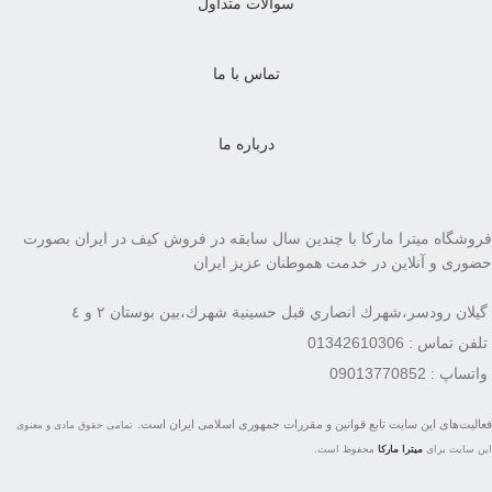
سوالات متداول
تماس با ما
درباره ما
فروشگاه میترا مارکا با چندین سال سابقه در فروش کیف در ایران بصورت
حضوری و آنلاین در خدمت هموطنان عزیز ایران
گيلان رودسر،شهرك انصاري قبل حسينية شهرك،بين بوستان ٢ و ٤
تلفن تماس : 01342610306
واتساپ : 09013770852
فعاليت‌های اين سايت تابع قوانين و مقررات جمهوری اسلامی ايران است.
تمامی حقوق مادی و معنوی
این سایت برای
میترا مارکا
محفوظ است.