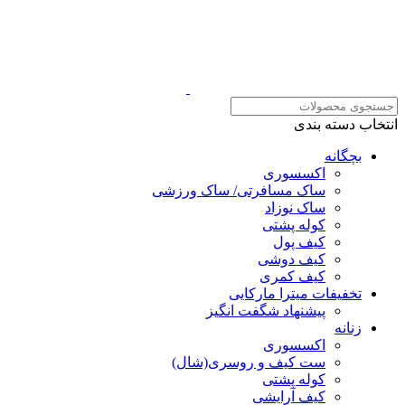
انتخاب دسته بندی
بچگانه
اکسسوری
ساک مسافرتی/ ساک ورزشی
ساک نوزاد
کوله پشتی
کیف پول
کیف دوشی
کیف کمری
تخفیفات میترا مارکایی
پیشنهاد شگفت انگیز
زنانه
اکسسوری
ست کیف و روسری(شال)
کوله پشتی
کیف آرایشی